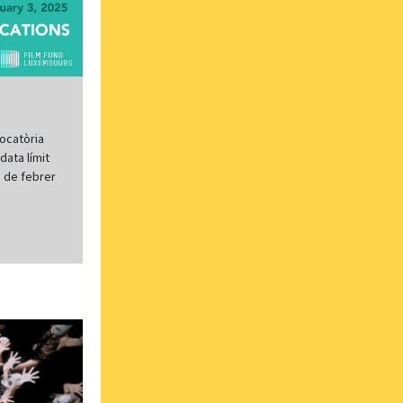
ocatòria
data límit
3 de febrer