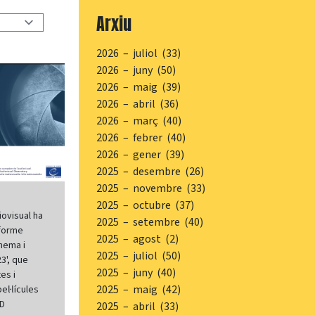
Arxiu
2026 – juliol (33)
2026 – juny (50)
2026 – maig (39)
2026 – abril (36)
2026 – març (40)
2026 – febrer (40)
2026 – gener (39)
2025 – desembre (26)
2025 – novembre (33)
2025 – octubre (37)
iovisual ha
2025 – setembre (40)
nforme
2025 – agost (2)
inema i
2025 – juliol (50)
3', que
2025 – juny (40)
es i
2025 – maig (42)
el·lícules
OD
2025 – abril (33)