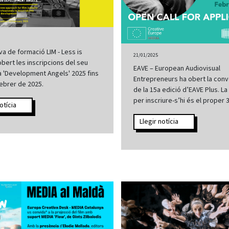
iva de formació LIM - Less is
21/01/2025
bert les inscripcions del seu
EAVE – European Audiovisual
 'Development Angels' 2025 fins
Entrepreneurs ha obert la conv
febrer de 2025.
de la 15a edició d’EAVE Plus. La 
per inscriure-s’hi és el proper 
otícia
Llegir notícia