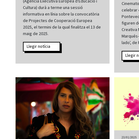
(Agència Executiva Europea d'Educació i
Cinemato
Cultura) durà a terme una sessió
celebrar 
informativa en línia sobre la convocatòria
Pontevedr
de Projectes de Cooperació Europea
figuren d
2025, el termini de la qual finalitza el 13 de
Creativa 
maig de 2025.
Marqués-M
lado', de
Llegir notícia
Llegir n
23/01/2025