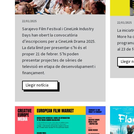
22/01/2025
22/01/2025
Sarajevo Film Festival i CineLink Industry
La iniciat
Days han obert la convocatòria
More ha o
d’inscripcions per a CineLink Drama 2025.
programa
La data límit per presentar-s’hi és el
al 23 de 
proper 21 de febrer. S’hi poden
presentar projectes de sèries de
Llegir n
televisió en etapa de desenvolupament i
finançament.
Llegir notícia