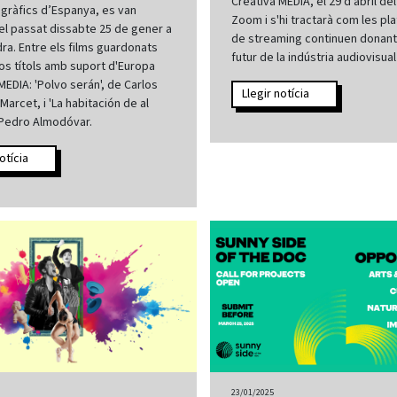
Creativa MEDIA, el 29 d'abril del
gràfics d’Espanya, es van
Zoom i s'hi tractarà com les p
el passat dissabte 25 de gener a
de streaming continuen donant
a. Entre els films guardonats
futur de la indústria audiovisual 
os títols amb suport d'Europa
MEDIA: 'Polvo serán', de Carlos
Llegir notícia
arcet, i 'La habitación de al
 Pedro Almodóvar.
otícia
23/01/2025