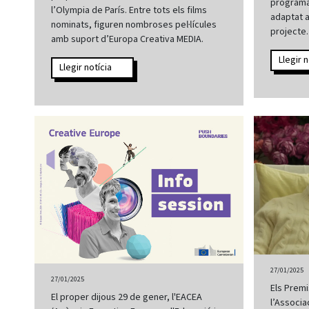
programa 
l’Olympia de París. Entre tots els films
adaptat a
nominats, figuren nombroses pel·lícules
projecte.
amb suport d’Europa Creativa MEDIA.
Llegir n
Llegir notícia
27/01/2025
27/01/2025
Els Premi
El proper dijous 29 de gener, l'EACEA
l’Associa