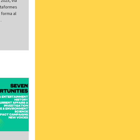
 2025, via
lataformes
 forma al
.