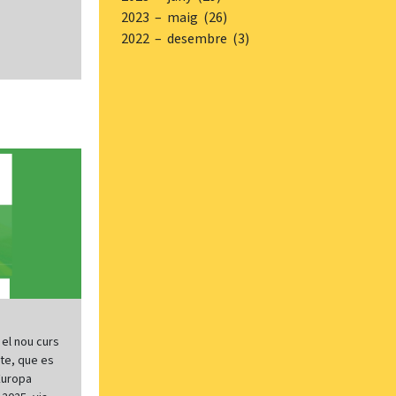
2023 – maig (26)
2022 – desembre (3)
 el nou curs
ate, que es
Europa