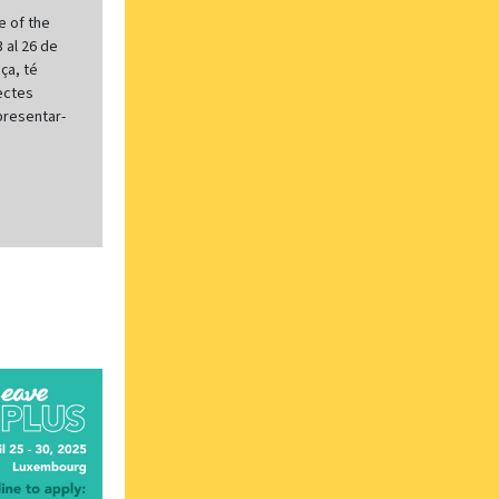
e of the
 al 26 de
ça, té
ectes
presentar-