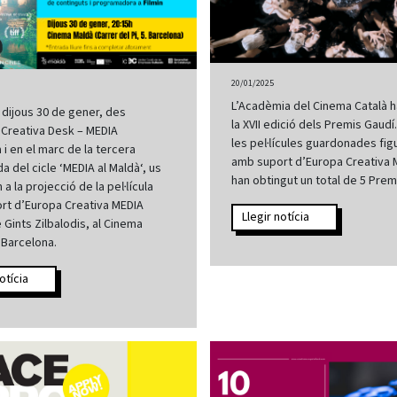
20/01/2025
L’Acadèmia del Cinema Català h
 dijous 30 de gener, des
la XVII edició dels Premis Gaudí
 Creativa Desk – MEDIA
les pel·lícules guardonades figu
 i en el marc de la tercera
amb suport d’Europa Creativa 
 del cicle ‘MEDIA al Maldà‘, us
han obtingut un total de 5 Prem
a la projecció de la pel·lícula
rt d’Europa Creativa MEDIA
Llegir notícia
e Gints Zilbalodis, al Cinema
 Barcelona.
otícia