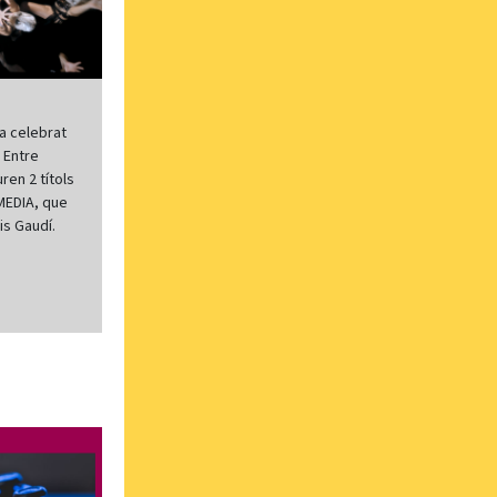
a celebrat
. Entre
ren 2 títols
MEDIA, que
is Gaudí.