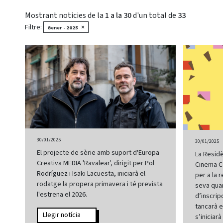
Mostrant noticies de la
1 a la 30
d'un total de
33
Filtre:
×
Gener - 2025
30/01/2025
30/01/2025
El projecte de sèrie amb suport d'Europa
La Residè
Creativa MEDIA 'Ravalear', dirigit per Pol
Cinema Ca
Rodríguez i Isaki Lacuesta, iniciarà el
per a la 
rodatge la propera primavera i té prevista
seva quar
l'estrena el 2026.
d’inscrip
tancarà e
Llegir notícia
s’iniciar