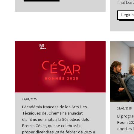
finalitza
Llegir n
29/01/2025
L'Acadèmia francesa de les Arts i les
28/01/2025
Tècniques del Cinema ha anunciat
El progr
els films nominats a la 50a edició dels
Room 2025
Premis César, que se celebrarà el
obertes l
proper divendres 28 de febrer de 2025 a