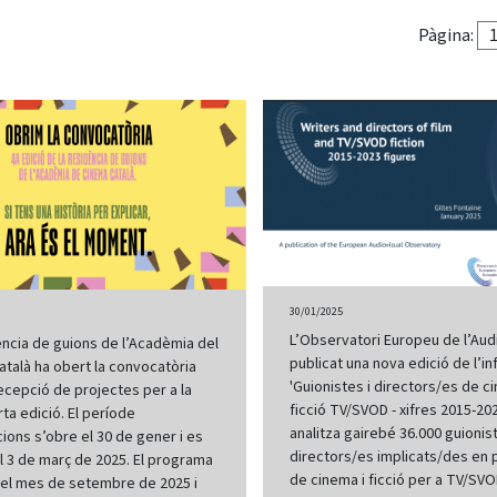
Pàgina:
30/01/2025
L’Observatori Europeu de l’Aud
ncia de guions de l’Acadèmia del
publicat una nova edició de l’i
talà ha obert la convocatòria
'Guionistes i directors/es de c
recepció de projectes per a la
ficció TV/SVOD - xifres 2015-202
ta edició. El període
analitza gairebé 36.000 guionist
cions s’obre el 30 de gener i es
directors/es implicats/des en p
l 3 de març de 2025. El programa
de cinema i ficció per a TV/SV
à el mes de setembre de 2025 i