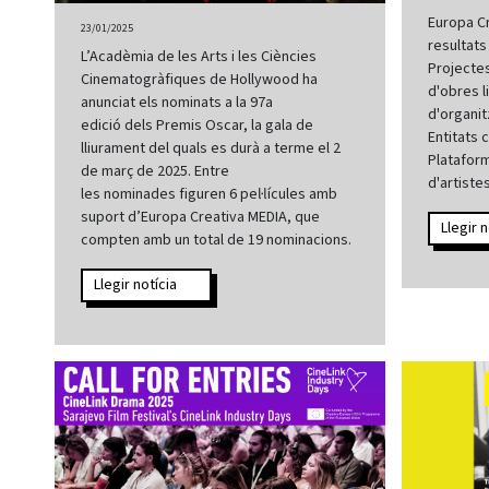
Europa Cr
23/01/2025
resultats
L’Acadèmia de les Arts i les Ciències
Projectes
Cinematogràfiques de Hollywood ha
d'obres l
anunciat els nominats a la 97a
d'organit
edició dels Premis Oscar, la gala de
Entitats 
lliurament del quals es durà a terme el 2
Platafor
de març de 2025. Entre
d'artiste
les nominades figuren 6 pel·lícules amb
suport d’Europa Creativa MEDIA, que
Llegir n
compten amb un total de 19 nominacions.
Llegir notícia