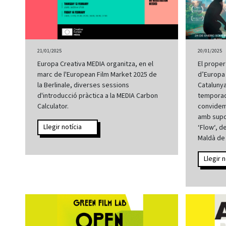
21/01/2025
20/01/2025
Europa Creativa MEDIA organitza, en el
El proper
marc de l'European Film Market 2025 de
d’Europa
la Berlinale, diverses sessions
Catalunya
d'introducció pràctica a la MEDIA Carbon
temporada
Calculator.
convidem 
amb supo
Llegir notícia
‘Flow‘, d
Maldà de
Llegir n