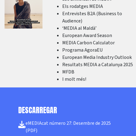
Els rodatges MEDIA
Entrevistes B2A (Business to
Audience)
‘MEDIA al Maldà’
European Award Season
MEDIA Carbon Calculator
Programa AgoraEU
European Media Industry Outlook
Resultats MEDIA a Catalunya 2025
MFDB
I molt més!
DESCARREGAR
eMEDIAcat número 27: Desembre de 2025
(PDF)