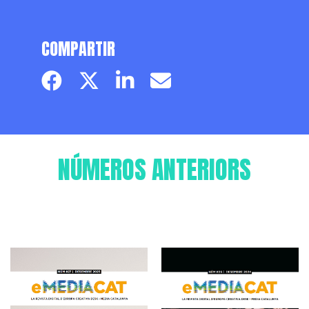
COMPARTIR
Facebook page
Twitter page
Linkedin
Email
NÚMEROS ANTERIORS