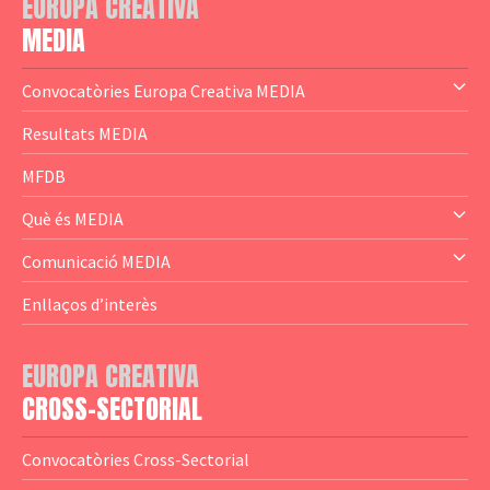
EUROPA CREATIVA
MEDIA
Convocatòries Europa Creativa MEDIA
— Content Cluster
Resultats MEDIA
— Business Cluster
MFDB
— Audience Cluster
Què és MEDIA
— Altres
— El subprograma MEDIA
Comunicació MEDIA
— Agència Executiva
— Estrenes a Catalunya
Enllaços d’interès
— Adreces MEDIA
— eMEDIAcat
EUROPA CREATIVA
— Logotips
— Notícies
CROSS-SECTORIAL
— Publicacions
Convocatòries Cross-Sectorial
— Guies MEDIA