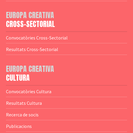
— Adreces MEDIA
— eMEDIAcat
EUROPA CREATIVA
— Logotips
— Notícies
CROSS-SECTORIAL
— Publicacions
Convocatòries Cross-Sectorial
— Guies MEDIA
Resultats Cross-Sectorial
— Altres Guies
— Presentacions
EUROPA CREATIVA
CULTURA
— Estudis
— Anuaris
Convocatòries Cultura
— Catàlegs
Resultats Cultura
— Estadístiques
Recerca de socis
Publicacions