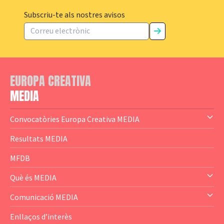
Subscriu-te als nostres avisos
EUROPA CREATIVA
MEDIA
Convocatòries Europa Creativa MEDIA
— Content Cluster
Resultats MEDIA
— Business Cluster
MFDB
— Audience Cluster
Què és MEDIA
— Altres
— El subprograma MEDIA
Comunicació MEDIA
— Agència Executiva
— Estrenes a Catalunya
Enllaços d’interès