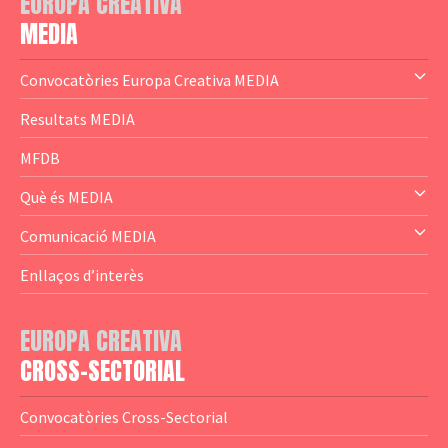
EUROPA CREATIVA
MEDIA
Convocatòries Europa Creativa MEDIA
— Content Cluster
Resultats MEDIA
— Business Cluster
MFDB
— Audience Cluster
Què és MEDIA
— Altres
— El subprograma MEDIA
Comunicació MEDIA
— Agència Executiva
— Estrenes a Catalunya
Enllaços d’interès
— Adreces MEDIA
— eMEDIAcat
EUROPA CREATIVA
— Logotips
— Notícies
CROSS-SECTORIAL
— Publicacions
Convocatòries Cross-Sectorial
— Guies MEDIA