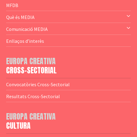
— Business Cluster
MFDB
— Audience Cluster
Què és MEDIA
— Altres
— El subprograma MEDIA
Comunicació MEDIA
— Agència Executiva
— Estrenes a Catalunya
Enllaços d’interès
— Adreces MEDIA
— eMEDIAcat
EUROPA CREATIVA
— Logotips
— Notícies
CROSS-SECTORIAL
— Publicacions
Convocatòries Cross-Sectorial
— Guies MEDIA
Resultats Cross-Sectorial
— Altres Guies
— Presentacions
EUROPA CREATIVA
CULTURA
— Estudis
— Anuaris