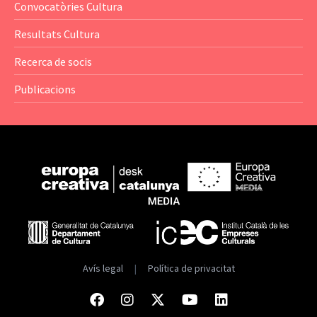
Convocatòries Cultura
— Catàlegs
Resultats Cultura
— Estadístiques
Recerca de socis
Publicacions
Avís legal
|
Política de privacitat
Facebook
Instagram
Twitter
Youtube
Linkedin