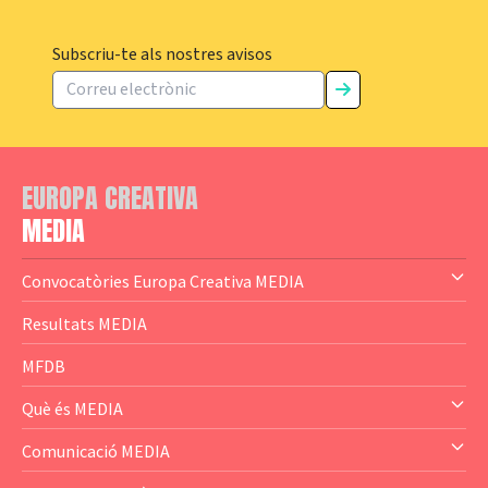
Subscriu-te als nostres avisos
EUROPA CREATIVA
MEDIA
Convocatòries Europa Creativa MEDIA
— Content Cluster
Resultats MEDIA
— Business Cluster
MFDB
— Audience Cluster
Què és MEDIA
— Altres
— El subprograma MEDIA
Comunicació MEDIA