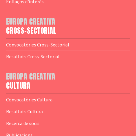
— Agència Executiva
— Estrenes a Catalunya
Enllaços d’interès
— Adreces MEDIA
— eMEDIAcat
EUROPA CREATIVA
— Logotips
— Notícies
CROSS-SECTORIAL
— Publicacions
Convocatòries Cross-Sectorial
— Guies MEDIA
Resultats Cross-Sectorial
— Altres Guies
— Presentacions
EUROPA CREATIVA
CULTURA
— Estudis
— Anuaris
Convocatòries Cultura
— Catàlegs
Resultats Cultura
— Estadístiques
Recerca de socis
Publicacions