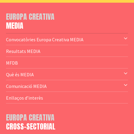
EUROPA CREATIVA
MEDIA
Convocatòries Europa Creativa MEDIA
— Content Cluster
Resultats MEDIA
— Business Cluster
MFDB
— Audience Cluster
Què és MEDIA
— Altres
— El subprograma MEDIA
Comunicació MEDIA
— Agència Executiva
— Estrenes a Catalunya
Enllaços d’interès
— Adreces MEDIA
— eMEDIAcat
EUROPA CREATIVA
— Logotips
— Notícies
CROSS-SECTORIAL
— Publicacions