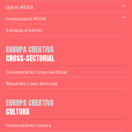
— Audience Cluster
Què és MEDIA
— Altres
— El subprograma MEDIA
Comunicació MEDIA
— Agència Executiva
— Estrenes a Catalunya
Enllaços d’interès
— Adreces MEDIA
— eMEDIAcat
EUROPA CREATIVA
— Logotips
— Notícies
CROSS-SECTORIAL
— Publicacions
Convocatòries Cross-Sectorial
— Guies MEDIA
Resultats Cross-Sectorial
— Altres Guies
— Presentacions
EUROPA CREATIVA
CULTURA
— Estudis
— Anuaris
Convocatòries Cultura