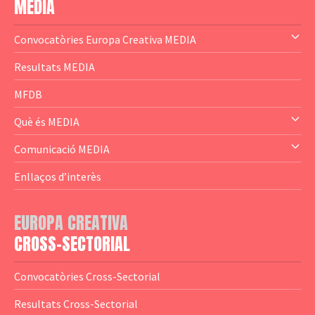
MEDIA
Convocatòries Europa Creativa MEDIA
— Content Cluster
Resultats MEDIA
— Business Cluster
MFDB
— Audience Cluster
Què és MEDIA
— Altres
— El subprograma MEDIA
Comunicació MEDIA
— Agència Executiva
— Estrenes a Catalunya
Enllaços d’interès
— Adreces MEDIA
— eMEDIAcat
EUROPA CREATIVA
— Logotips
— Notícies
CROSS-SECTORIAL
— Publicacions
Convocatòries Cross-Sectorial
— Guies MEDIA
Resultats Cross-Sectorial
— Altres Guies