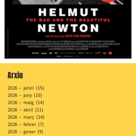
Arxiu
2026 – juliol (15)
2026 – juny (10)
2026 – maig (14)
2026 – abril (11)
2026 – març (14)
2026 – febrer (7)
2026 – gener (9)