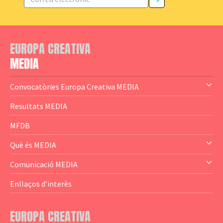
EUROPA CREATIVA
MEDIA
Convocatòries Europa Creativa MEDIA
— Content Cluster
Resultats MEDIA
— Business Cluster
MFDB
— Audience Cluster
Què és MEDIA
— Altres
— El subprograma MEDIA
Comunicació MEDIA
— Agència Executiva
— Estrenes a Catalunya
Enllaços d’interès
— Adreces MEDIA
— eMEDIAcat
EUROPA CREATIVA
— Logotips
— Notícies